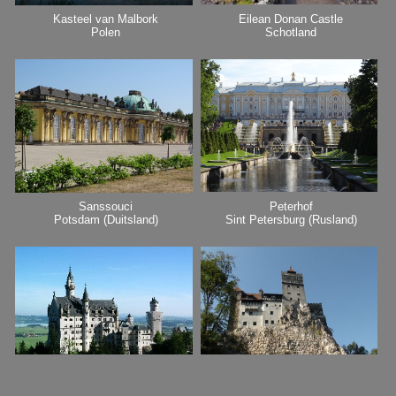
Kasteel van Malbork
Eilean Donan Castle
Polen
Schotland
Sanssouci
Peterhof
Potsdam (Duitsland)
Sint Petersburg (Rusland)
Neuschwanstein
Kasteel Bran